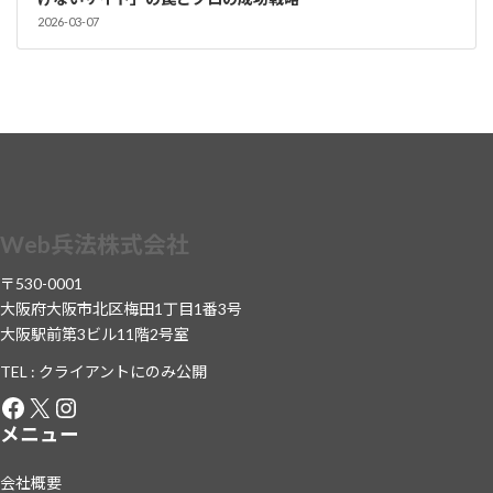
2026-03-07
Web兵法株式会社
〒530-0001
大阪府大阪市北区梅田1丁目1番3号
大阪駅前第3ビル11階2号室
TEL : クライアントにのみ公開
Facebook
X
Instagram
メニュー
会社概要