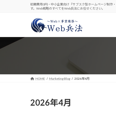
コ
ナ
初期費用0円・中小企業向け『サブスク型ホームページ制作・
す。Web戦略のすべてをWeb兵法にお任せください。
ン
ビ
テ
ゲ
ン
ー
ツ
シ
へ
ョ
ス
ン
キ
に
ッ
移
プ
動
HOME
Marketing Blog
2026年4月
2026年4月