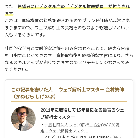
また、
希望者には
デジタル庁の「デジタル推進委員」が付与
され
ます
。
これは、国家機関の資格を得られるのでブランド価値が非常に高
まりますので、ウェブ解析士の資格そのものよりも嬉しいという
人もいるぐらいです。
計画的な学習と実践的な理解を組み合わせることで、確実な合格
を目指すことができます。資格取得後も継続的な学習により、さら
なるスキルアップが期待できますのでぜひチャレンジなさってみ
てください。
この記事を書いた人：
ウェブ解析士マスター 金村繁伸
（かねむら しげのぶ）
2011年に取得して15年目になる最古のウェ
ブ解析士マスター
・
一般社団法人 ウェブ解析士協会(WACA)認
定 ウェブ解析士マスター
2015年 日本で2名だけのBest Trainerに選出