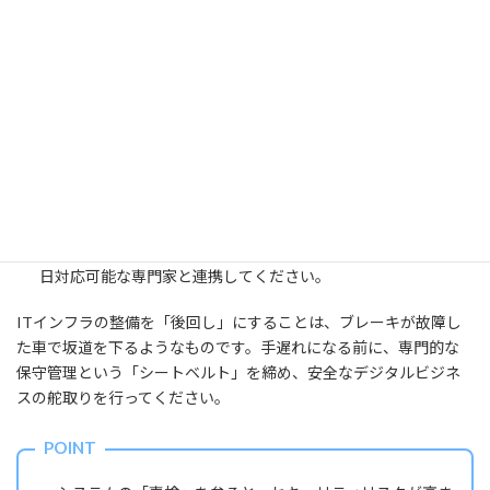
現状の「メーター」を確認する：
WordPress管理画面の「サイ
トヘルス」を開いてください。自社の環境がレッドゾーン（警
告状態）にないか一目で判断できます。
バックアップ体制の確立：
ファイルだけでなく、MySQLデー
タベースの両方を自動保存する仕組みを即座に導入してくださ
い。
テスト環境（ステージング）の用意：
本番環境を壊さないよ
う、アップデートのリハーサルができる環境を構築してくださ
い。
信頼できる保守パートナーの選定：
脆弱性が発見された際、即
日対応可能な専門家と連携してください。
ITインフラの整備を「後回し」にすることは、ブレーキが故障し
た車で坂道を下るようなものです。手遅れになる前に、専門的な
保守管理という「シートベルト」を締め、安全なデジタルビジネ
スの舵取りを行ってください。
POINT